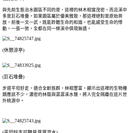
與先前生態治水園區不同的是，這裡的林木相當茂密，而且溪中
多是巨石堆疊，如果園區屬於優美雅致，那這裡絕對是原始奔
放，前後一文一武，既能聆聽生命的和諧，也能感受生命的悸
動，一張一弛，全都在同一條溪中俱現無遺。
(休憩涼亭)
(巨石堆疊)
步道平坦好走，適合全齡族群，林相豐富，顯示出這裡的生物種
類應該不少，濃密的林蔭與潺潺溪水聲，將人完全隔離在這片世
外桃源中。
(平坦好走可聽見潺潺流水)