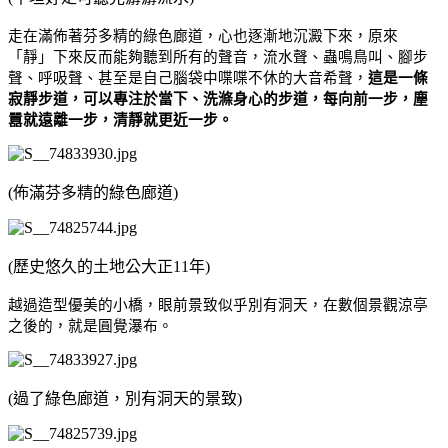
走在滿佈著芬多精的綠色廊道，心也逐漸地沉澱下來，原來
「靜」下來反而能夠聽到所有的聲音，流水聲、蟲鳴鳥叫、腳步
聲、呼吸聲、甚至是自己腦袋中喋喋不休的大音希聲，
這是一條
寂靜步道，可以專注於當下、洗滌身心的步道，每向前一步，塵
囂就遠離一步，清靜就更近一步。
(佈滿芬多精的綠色廊道)
(歷史悠久的土地公大正11年)
越過造型優美的小橋，眼前景致似乎別有洞天，在數個景觀涼亭
之後的，就是圓覺瀑布。
(過了綠色廊道，別有洞天的景致)