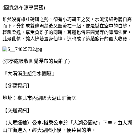
(圓覺瀑布涼亭景觀)
雖然沒有雄壯磅礡之勢，卻有小巧碧玉之姿，水流涓細秀麗自高
而下，分割成雙條涓絲後又匯流在一起，像是掛在空中的白紗，
輕飄柔逸，享受負離子的同時，耳邊也傳來圓覺寺的陣陣佛音，
此景此情，讓人恍若置身仙境，這也成了這趟旅行的最大收穫。
(涼亭處吸收圓覺瀑布的負離子)
『大溝溪生態治水園區』
【參觀資訊】
地址：臺北市內湖區大湖山莊街底
【交通資訊】
（大眾運輸）公車
-搭乘公車於「大湖公園站」下車，由大湖
山莊街進入，經大湖國小後，便達目的地。