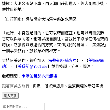
捷運：大湖公園站下車，由大湖山莊街進入，經大湖國小後，
便達目的地。
（自行開車）導航設定大溝溪生態治水園區
「旅行」本身就是目的，它可以時而瘋狂，也可以時而沉靜；
它可以與眾同遊，也可以獨自前往，當我們不賦予任何框架的
時候，它就會以最適合的方式，來到我們的身邊。「美遊記」
一個享受旅行、放鬆身心的地方。
支持阿美創作，歡迎加入【
美遊記粉絲專頁
】、【
美遊記網
站
】、【
美遊記@YouTube
】並且按讚、分享、關注。
繼續閱讀：
南港茶葉製造示範場
跟著阿美去旅行
再造一段光輝歲月、重返榮耀的新莊廟街
：
載入更多