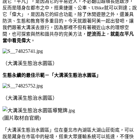
說它「平凡」，是因為它的平易近人，不必翻山越嶺長途跋涉，
反而是隱身在都市之中，搭乘捷運、公車、
UBike就可以到達；說
它「偉大」，是因為它的綜合功能，除了休閒遊憩之外，還兼具
防洪、生態和教育等多重目的。今天就跟著阿美一起出發吧，讓
我們跟著大溝溪去旅行，因為那裡不但有著親近山水的理想空
間，也可探索與然和諧共存的完美方法，
逆流而上
，
就能在平凡
當中看見偉大
。
（大溝溪生態治水園區）
生態永續的最佳示範－「大溝溪生態治水園區」
（大溝溪生態治水園區）
(圖片取材自官網)
「大溝溪生態治水園區」位在臺北市內湖區大湖山莊街底，可以
說是藏身在市區中的秘境，搭乘大眾運輸系統可以抵達，不僅快