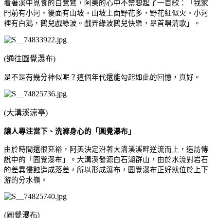
看著溪中覓食的白鷺鷥，阿美的心中不禁想起了一首歌：「我家
門前有小河，後面有山坡。山坡上面野花多，野花紅似火。小河
裡有白鵝，鵝兒戲綠波。戲弄綠波鵝兒快樂，昂首唱清歌」。
(通往圓覺瀑布)
是不是有幾分神似呢？這個年代還能勾起如此的回憶，真好。
(大溝溪涼亭)
讓人專注當下、洗滌身心的「圓覺瀑布」
由於時間還很充裕，阿美決定沿著大溝溪溪畔逆流而上，造訪傳
說中的「圓覺瀑布」。大溝溪發源白石湖群山，由於水流對岩石
的差異侵蝕造成落差，所以形成瀑布，圓覺瀑布正好就位於上下
游的分水嶺。
(圓覺瀑布)