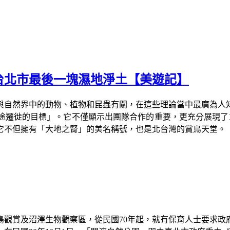
台北市最後一塊濕地淨土【美遊記】
與自然界中的動物、植物和昆蟲有關，在這些理論當中最廣為人
途遷徙的目標」。它不僅顯示出團隊合作的重要，更充分展現了
它不但擁有「大地之腎」的美名稱號，也是北台灣的賞鳥天堂。
鳥觀賞及沼澤生物觀察區，從民國
70年起，就有保育人士要求政