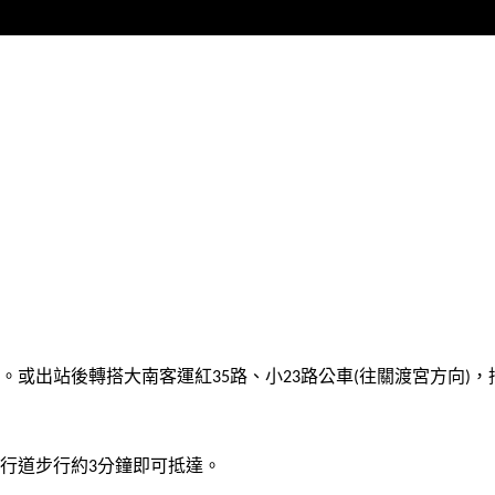
。或出站後轉搭大南客運紅
路、小
路公車
往關渡宮方向
，
35
23
(
)
行道步行約
分鐘即可抵達。
3