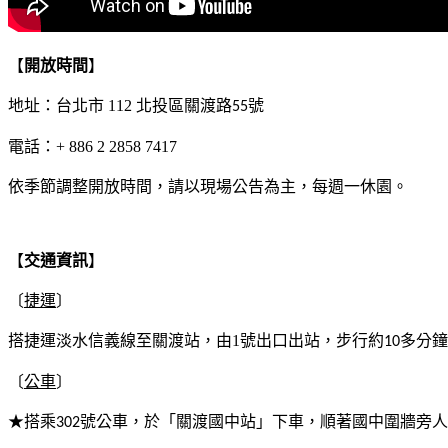
【
開放時間
】
地址：台北市
112
北投區關渡路
號
55
電話：
+ 886 2 2858 7417
依季節調整開放時間，請以現場公告為主，每週一休園。
【
交通資訊
】
〔
捷運
〕
搭捷運淡水信義線至關渡站，由
1
號出口出站，步行約
多分鐘
10
〔
公車
〕
★搭乘
號公車，於「關渡國中站」下車，順著國中圍牆旁人
302